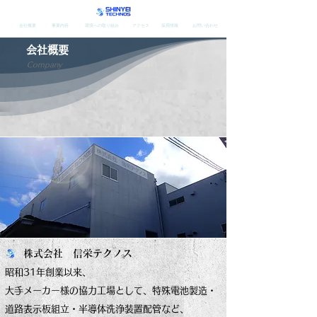
会社概要
事業内容
環境への取り組み
アクセス
採用情報
お問い合わせ
​会社概要
Company
​株式会社 信栄テクノス
​昭和31年創業以来、
大手メーカー様の
協力工場として、
特殊電池製造・
道路表示板組立・
半導体洗浄装置配管など、