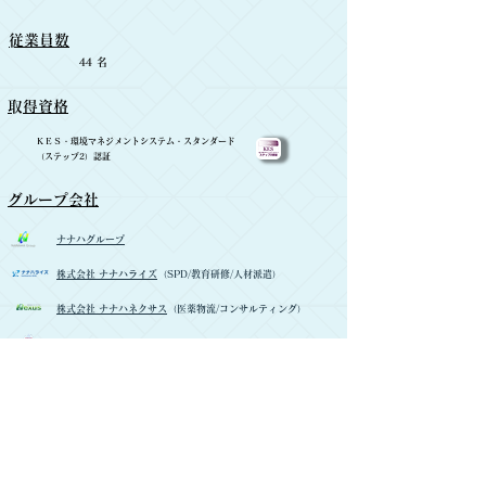
​従業員数
​44 名
​取得資格
ＫＥＳ・環境マネジメントシステム・スタンダード
（ステップ2）認証
​グループ会社
ナナハグループ
株式会社 ナナハライズ
（SPD/教育研修/人材派遣）
株式会社 ナナハネクサス
（医薬物流/コンサルティング）
株式会社 白馬製作所
（金属プレス加工/金型製造）
株式会社 ナナハトモニー
（福祉・保育）
株式会社 七葉 (管理会社)
取引金融機関